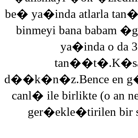
be� ya�inda atlarla tan
binmeyi bana babam �g
ya�inda o da 3
tan��t�.K�saca
d��k�n�z.Bence en g�ze
canl� ile birlikte (o an n
ger�ekle�tirilen bir 