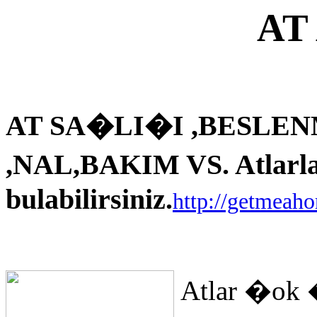
AT
AT SA�LI�I ,BESLEN
,NAL,BAKIM VS. Atlarla i
bulabilirsiniz.
http://getmeah
Atlar �ok 