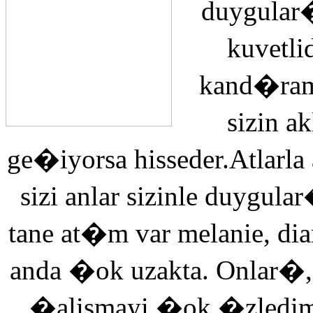
duygular�
kuvetli
kand�ra
sizin 
ge�iyorsa hisseder.Atlarla
sizi anlar sizinle duyg
tane at�m var melanie, di
anda �ok uzakta. Onlar�,
�alismayi �ok �zledi