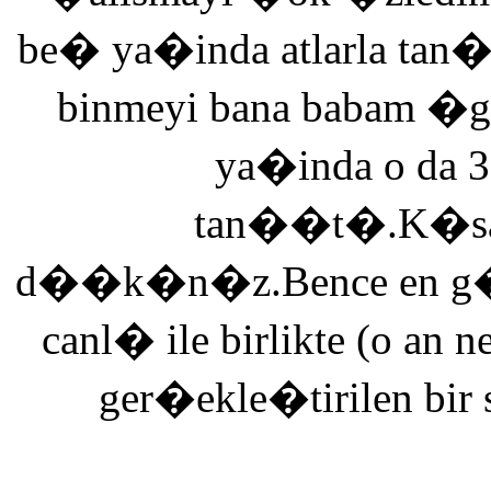
be� ya�inda atlarla tan
binmeyi bana babam �g
ya�inda o da 3
tan��t�.K�saca
d��k�n�z.Bence en g�ze
canl� ile birlikte (o an n
ger�ekle�tirilen bir 