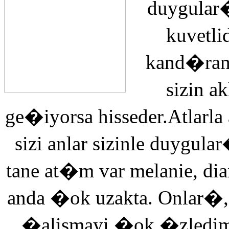
duygular�
kuvetli
kand�ra
sizin 
ge�iyorsa hisseder.Atlarla
sizi anlar sizinle duyg
tane at�m var melanie, di
anda �ok uzakta. Onlar�,
�alismayi �ok �zledi