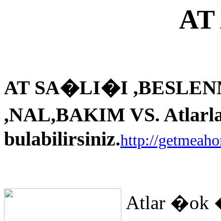
AT
AT SA�LI�I ,BESLEN
,NAL,BAKIM VS. Atlarla i
bulabilirsiniz.
http://getmeah
Atlar �ok 