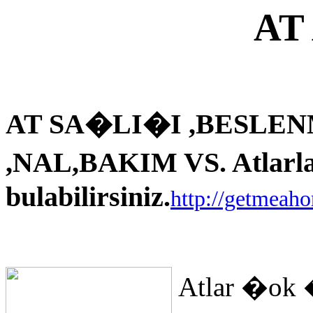
AT
AT SA�LI�I ,BESLEN
,NAL,BAKIM VS. Atlarla i
bulabilirsiniz.
http://getmeah
Atlar �ok 