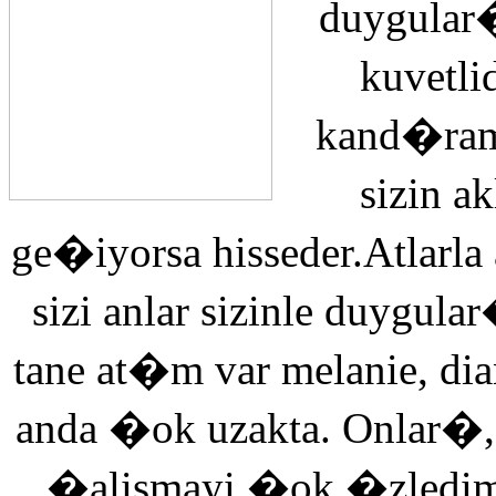
duygular�
kuvetli
kand�ra
sizin 
ge�iyorsa hisseder.Atlarla
sizi anlar sizinle duyg
tane at�m var melanie, di
anda �ok uzakta. Onlar�,
�alismayi �ok �zledi