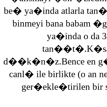
be� ya�inda atlarla tan
binmeyi bana babam �g
ya�inda o da 3
tan��t�.K�saca
d��k�n�z.Bence en g�ze
canl� ile birlikte (o an n
ger�ekle�tirilen bir 