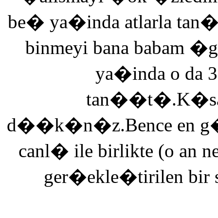
be� ya�inda atlarla tan
binmeyi bana babam �g
ya�inda o da 3
tan��t�.K�saca
d��k�n�z.Bence en g�ze
canl� ile birlikte (o an n
ger�ekle�tirilen bir 