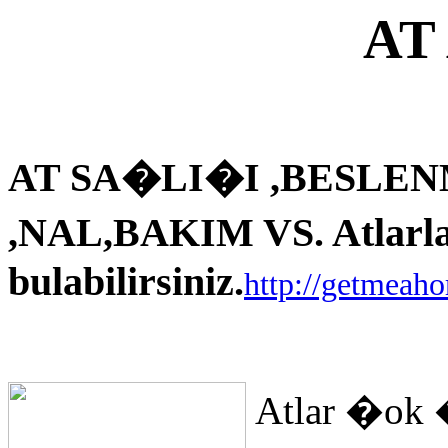
AT
AT SA�LI�I ,BESLEN
,NAL,BAKIM VS. Atlarla i
bulabilirsiniz.
http://getmeah
Atlar �ok 