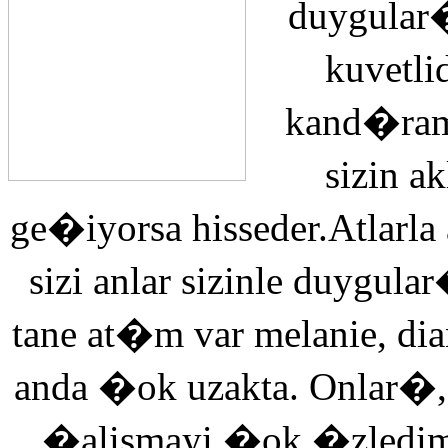
duygular�
kuvetli
kand�ra
sizin 
ge�iyorsa hisseder.Atlarla
sizi anlar sizinle duyg
tane at�m var melanie, di
anda �ok uzakta. Onlar�,
�alismayi �ok �zledi