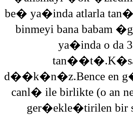
be� ya�inda atlarla tan
binmeyi bana babam �g
ya�inda o da 3
tan��t�.K�saca
d��k�n�z.Bence en g�ze
canl� ile birlikte (o an n
ger�ekle�tirilen bir 