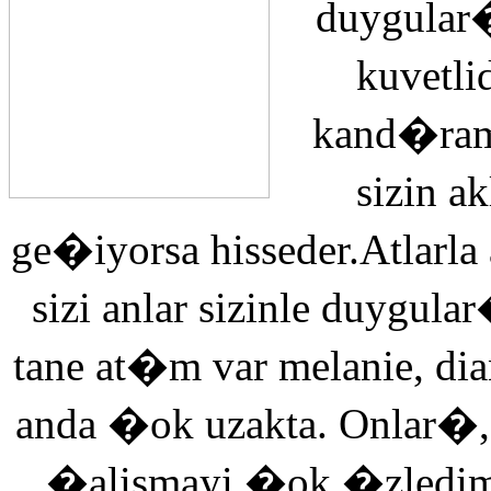
duygular�
kuvetli
kand�ra
sizin 
ge�iyorsa hisseder.Atlarla
sizi anlar sizinle duyg
tane at�m var melanie, di
anda �ok uzakta. Onlar�,
�alismayi �ok �zledi