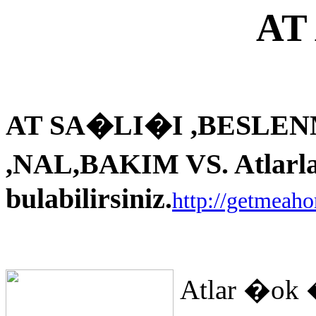
AT
AT SA�LI�I ,BESLEN
,NAL,BAKIM VS. Atlarla i
bulabilirsiniz.
http://getmeah
Atlar �ok 